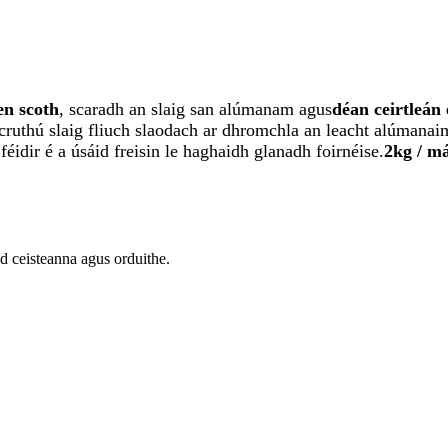
en scoth
, scaradh an slaig san alúmanam agus
déan ceirtleán 
cruthú slaig fliuch slaodach ar dhromchla an leacht alúmanai
idir é a úsáid freisin le haghaidh glanadh foirnéise.
2kg / má
id ceisteanna agus orduithe.