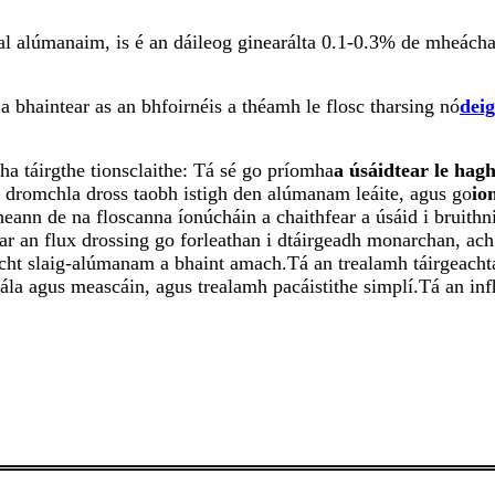
tal alúmanaim, is é an dáileog ginearálta 0.1-0.3% de mheácha
a bhaintear as an bhfoirnéis a théamh le flosc tharsing nó
deig
ha táirgthe tionsclaithe: Tá sé go príomha
a úsáidtear le hag
an dromchla dross taobh istigh den alúmanam leáite, agus go
io
cheann de na floscanna íonúcháin a chaithfear a úsáid i brui
ar an flux drossing go forleathan i dtáirgeadh monarchan, ach
cht slaig-alúmanam a bhaint amach.Tá an trealamh táirgeachta
eála agus meascáin, agus trealamh pacáistithe simplí.Tá an infh