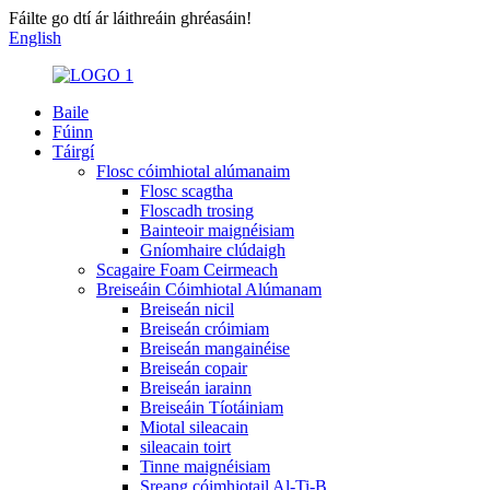
Fáilte go dtí ár láithreáin ghréasáin!
English
Baile
Fúinn
Táirgí
Flosc cóimhiotal alúmanaim
Flosc scagtha
Floscadh trosing
Bainteoir maignéisiam
Gníomhaire clúdaigh
Scagaire Foam Ceirmeach
Breiseáin Cóimhiotal Alúmanam
Breiseán nicil
Breiseán cróimiam
Breiseán mangainéise
Breiseán copair
Breiseán iarainn
Breiseáin Tíotáiniam
Miotal sileacain
sileacain toirt
Tinne maignéisiam
Sreang cóimhiotail Al-Ti-B