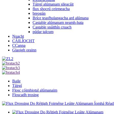
Táirgí alúmanam sileacáit
flux shocrú ceirmeacha
breogán
Bríce teasfhulangacha ard alúmana
Castable alúmanam neamh-bata
Castable snáithín cruach
púdar talcum
Nuacht
CÁILÍOCHT
CCanna
Glaoigh orainn
Baile
Táirgí
Flosc cóimhiotal alúmanaim
Floscadh trosing