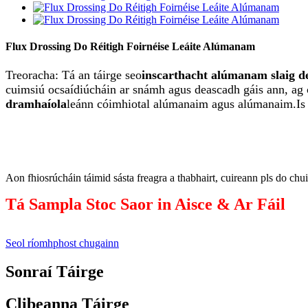
Flux Drossing Do Réitigh Foirnéise Leáite Alúmanam
Treoracha: Tá an táirge seo
inscarthacht alúmanam slaig d
cuimsiú ocsaídiúcháin ar snámh agus deascadh gáis ann, ag 
dramhaíola
leánn cóimhiotal alúmanaim agus alúmanaim.Is fé
Aon fhiosrúcháin táimid sásta freagra a thabhairt, cuireann pls do chu
Tá Sampla Stoc Saor in Aisce & Ar Fáil
Seol ríomhphost chugainn
Sonraí Táirge
Clibeanna Táirge