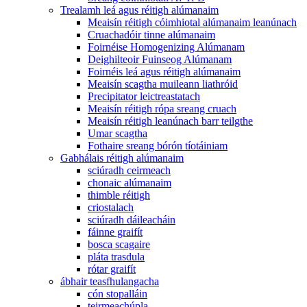
Trealamh leá agus réitigh alúmanaim
Meaisín réitigh cóimhiotal alúmanaim leanúnach
Cruachadóir tinne alúmanaim
Foirnéise Homogenizing Alúmanam
Deighilteoir Fuinseog Alúmanam
Foirnéis leá agus réitigh alúmanaim
Meaisín scagtha muileann liathróid
Precipitator leictreastatach
Meaisín réitigh rópa sreang cruach
Meaisín réitigh leanúnach barr teilgthe
Umar scagtha
Fothaire sreang bórón tíotáiniam
Gabhálais réitigh alúmanaim
sciúradh ceirmeach
chonaic alúmanaim
thimble réitigh
criostalach
sciúradh dáileacháin
fáinne graifít
bosca scagaire
pláta trasdula
rótar graifít
ábhair teasfhulangacha
cón stopalláin
teirmeachúpla