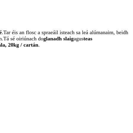
é
.Tar éis an flosc a spraeáil isteach sa leá alúmanaim, beidh
m.Tá sé oiriúnach do
glanadh slaig
agus
teas
la, 20kg / cartán
.