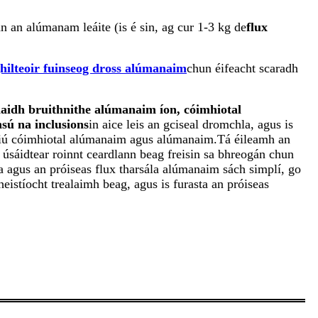
n an alúmanam leáite (is é sin, ag cur 1-3 kg de
flux
hilteoir fuinseog dross alúmanaim
chun éifeacht scaradh
haidh bruithnithe alúmanaim íon
,
cóimhiotal
nsú na inclusions
in aice leis an gciseal dromchla, agus is
thniú cóimhiotal alúmanaim agus alúmanaim.Tá éileamh an
 úsáidtear roinnt ceardlann beag freisin sa bhreogán chun
 agus an próiseas flux tharsála alúmanaim sách simplí, go
eistíocht trealaimh beag, agus is furasta an próiseas