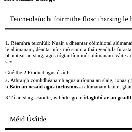
Teicneolaíocht foirmithe flosc tharsing l
1. Réamhrá teicniúil: Nuair a dhéantar cóimhiotal alúman
le alúmanam, déantar níos mó scum a tháirgeadh.Is furasta
bhaintear an slaig, agus tógtar líon mór alúmanam leáite ar 
seo.
Gnéithe 2.Product agus úsáid:
a. Athraigh comhdhéanamh agus airíonna an slaig, ionas g
b.
Bain an ocsaíd agus inclusions
sa alúmanam leáite, glan 
3.Tá an slaig scaoilte, is féidir go mór
laghdú ar an gcaill
Méid Úsáide