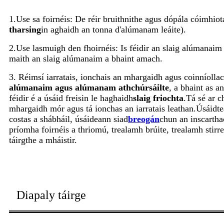
1.Use sa foirnéis: De réir bruithnithe agus dópála cóimhio
tharsing
in aghaidh an tonna d'alúmanam leáite).
2.Use lasmuigh den fhoirnéis: Is féidir an slaig alúmanaim 
maith an slaig alúmanaim a bhaint amach.
3. Réimsí iarratais, ionchais an mhargaidh agus coinníollac
alúmanaim agus alúmanam athchúrsáilte
, a bhaint as 
féidir é a úsáid freisin le haghaidh
slaig friochta
.Tá sé ar 
mhargaidh mór agus tá ionchas an iarratais leathan.Úsáidte
costas a shábháil, úsáideann siad
breogán
chun an inscartha
príomha foirnéis a thriomú, trealamh brúite, trealamh stirr
táirgthe a mháistir.
Diapaly táirge