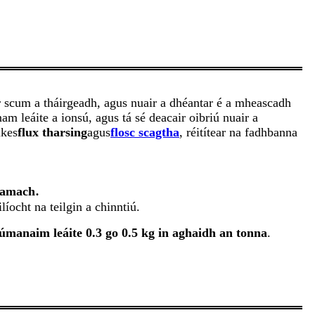
or scum a tháirgeadh, agus nuair a dhéantar é a mheascadh
 leáite a ionsú, agus tá sé deacair oibriú nuair a
ikes
flux tharsing
agus
flosc scagtha
, réitítear na fadhbanna
.
 amach
íocht na teilgin a chinntiú.
lúmanaim leáite 0.3 go 0.5 kg in aghaidh an tonna
.